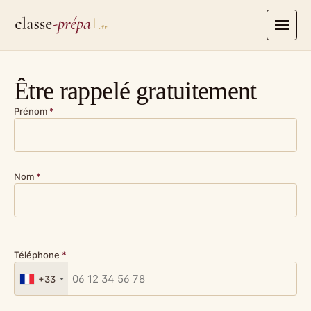
Aller
au
contenu
Être rappelé gratuitement
Prénom
*
Nom
*
Téléphone
*
+33