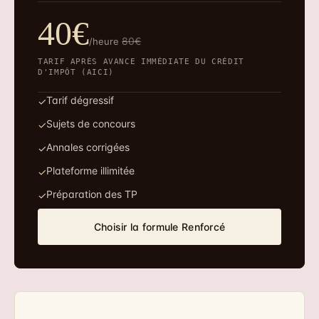
40€
80€
/heure
TARIF APRÈS AVANCE IMMÉDIATE DU CRÉDIT
D'IMPÔT (AICI)
Tarif dégressif
✓
Sujets de concours
✓
Annales corrigées
✓
Plateforme illimitée
✓
Préparation des TP
✓
Choisir la formule Renforcé