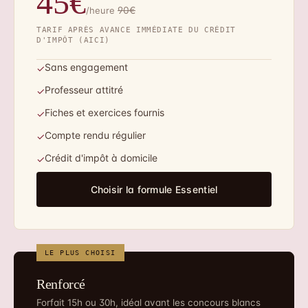
45€
90€
/heure
TARIF APRÈS AVANCE IMMÉDIATE DU CRÉDIT
D'IMPÔT (AICI)
Sans engagement
✓
Professeur attitré
✓
Fiches et exercices fournis
✓
Compte rendu régulier
✓
Crédit d'impôt à domicile
✓
Choisir la formule Essentiel
LE PLUS CHOISI
Renforcé
Forfait 15h ou 30h, idéal avant les concours blancs