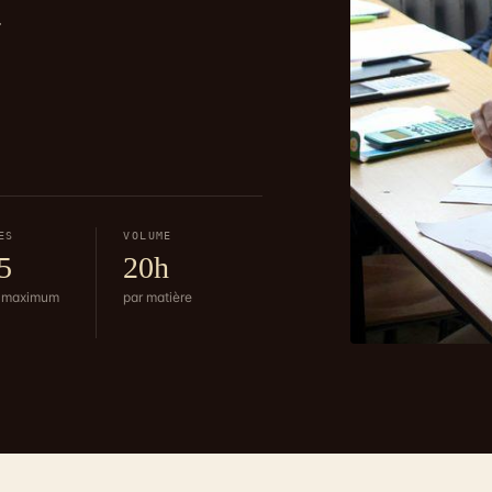
.
ES
VOLUME
5
20h
s maximum
par matière