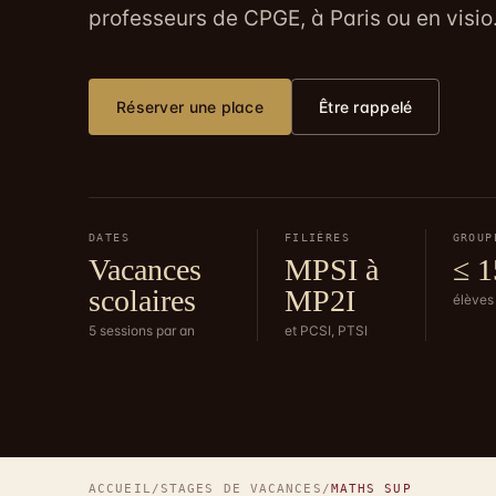
professeurs de CPGE, à Paris ou en visio
Réserver une place
Être rappelé
DATES
FILIÈRES
GROUP
Vacances
MPSI à
≤ 1
scolaires
MP2I
élève
5 sessions par an
et PCSI, PTSI
ACCUEIL
/
STAGES DE VACANCES
/
MATHS SUP