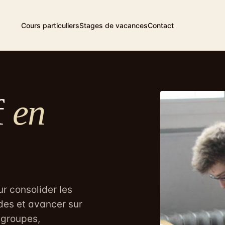
Cours particuliers
Stages de vacances
Contact
f
en
r consolider les
des et avancer sur
 groupes,