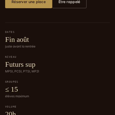
Réserver une place
Être rappelé
DATES
Fin août
juste avant la rentrée
NIVEAU
Futurs sup
MPSI, PCSI, PTSI, MP2I
GROUPES
≤ 15
élèves maximum
VOLUME
20h