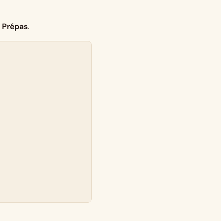
f Prépas
.