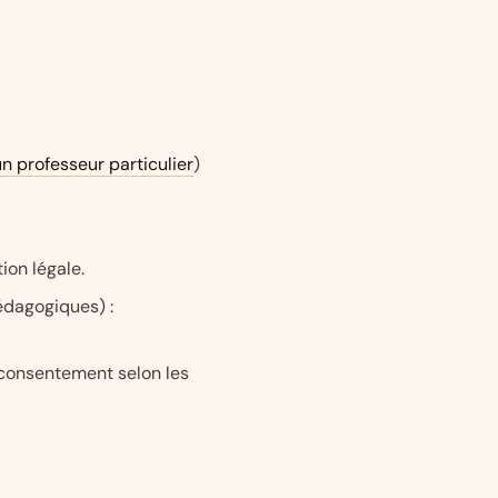
n professeur particulier
)
tion légale.
édagogiques) :
u consentement selon les