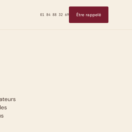
Être rappelé
01 84 88 32 69
sateurs
les
us