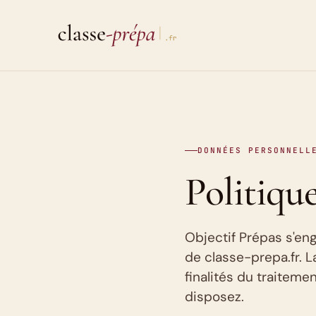
Aller
au
contenu
DONNÉES PERSONNELL
Politique
Objectif Prépas s'en
de classe-prepa.fr. L
finalités du traiteme
disposez.