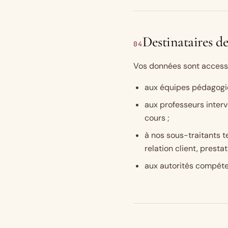
Destinataires d
04
Vos données sont accessib
aux équipes pédagogiq
aux professeurs interv
cours ;
à nos sous-traitants t
relation client, prest
aux autorités compéten