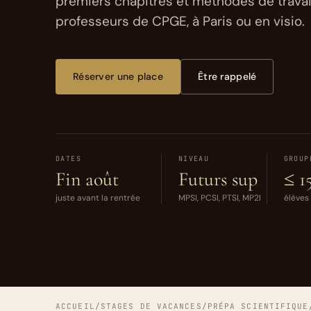
premiers chapitres et méthodes de travail
professeurs de CPGE, à Paris ou en visio.
Réserver une place
Être rappelé
DATES
NIVEAU
GROUP
Fin août
Futurs sup
≤ 1
juste avant la rentrée
MPSI, PCSI, PTSI, MP2I
élève
ACCUEIL
/
STAGES DE VACANCES
/
PRÉPA SCIENTIFIQUE