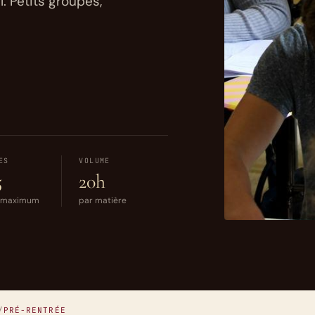
. Petits groupes,
ES
VOLUME
5
20h
s maximum
par matière
/
PRÉ-RENTRÉE