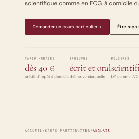
scientifique comme en ECG, à domicile ou
Demander un cours particulier
Être rapp
TARIF HORAIRE
ÉPREUVES
FILIÈRES
dès 40 €
écrit et oral
scienti
crédit d'impôt à domicile
thème, version, colle
LV1 comme LV2
ACCUEIL
/
COURS PARTICULIERS
/
ANGLAIS