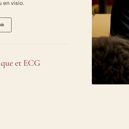
 en visio.
elé
fique et ECG