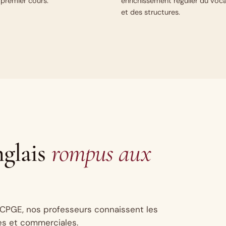
 premier cours.
enrichissement régulier du voca
et des structures.
nglais
rompus aux
n CPGE, nos professeurs connaissent les
es et commerciales.