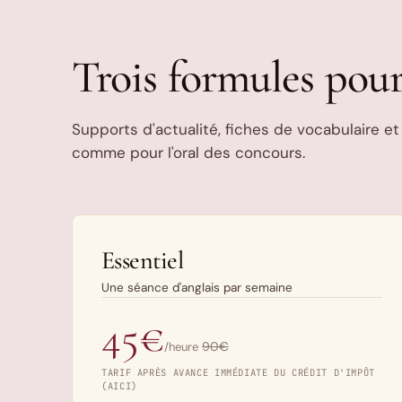
Trois formules pou
Supports d'actualité, fiches de vocabulaire et 
comme pour l'oral des concours.
Essentiel
Une séance d'anglais par semaine
45€
90€
/heure
TARIF APRÈS AVANCE IMMÉDIATE DU CRÉDIT D'IMPÔT
(AICI)