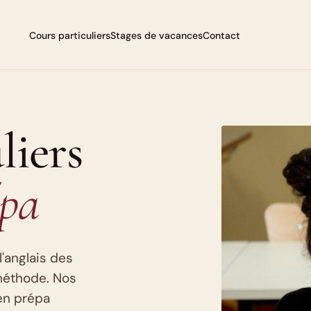
Cours particuliers
Stages de vacances
Contact
liers
épa
l'anglais des
méthode. Nos
en prépa