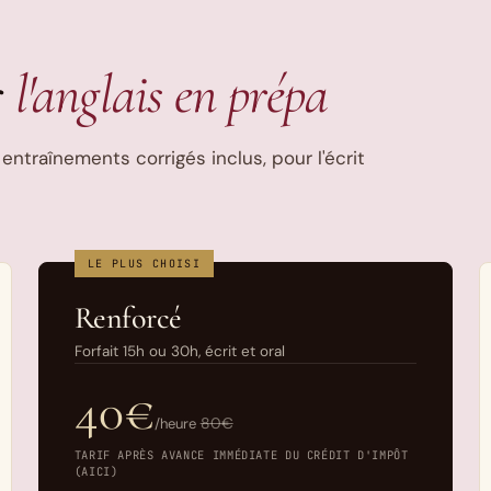
r
l'anglais en prépa
entraînements corrigés inclus, pour l'écrit
LE PLUS CHOISI
Renforcé
Forfait 15h ou 30h, écrit et oral
40€
80€
/heure
TARIF APRÈS AVANCE IMMÉDIATE DU CRÉDIT D'IMPÔT
(AICI)