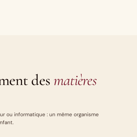
ément des
matières
eur ou informatique : un même organisme
nfant.