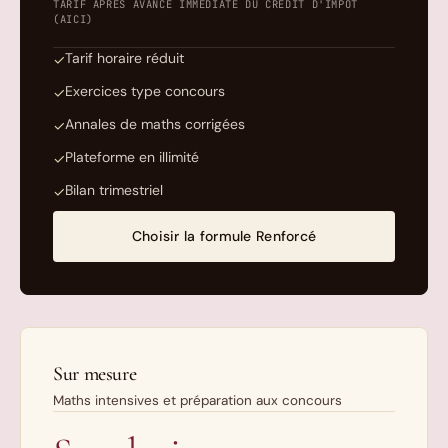
TARIF APRÈS AVANCE IMMÉDIATE DU CRÉDIT D'IMPÔT
(AICI)
Tarif horaire réduit
✓
Exercices type concours
✓
Annales de maths corrigées
✓
Plateforme en illimité
✓
Bilan trimestriel
✓
Choisir la formule Renforcé
Sur mesure
Maths intensives et préparation aux concours