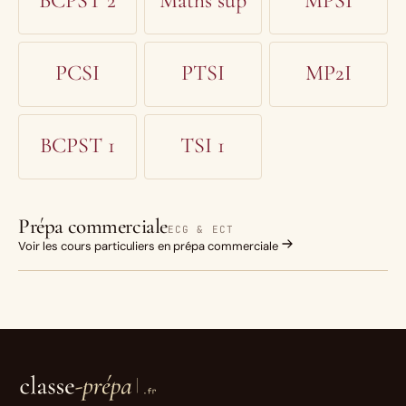
BCPST 2
Maths sup
MPSI
PCSI
PTSI
MP2I
BCPST 1
TSI 1
Prépa commerciale
ECG & ECT
Voir les cours particuliers en prépa commerciale