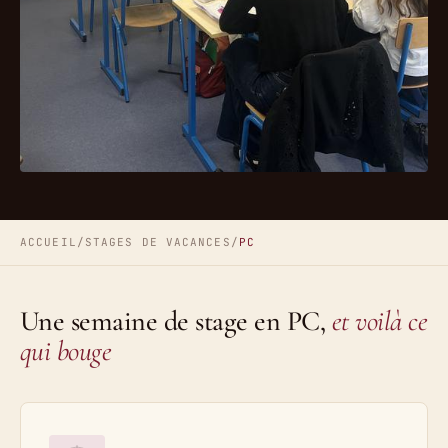
ACCUEIL
/
STAGES DE VACANCES
/
PC
Une semaine de stage en PC,
et voilà ce
qui bouge