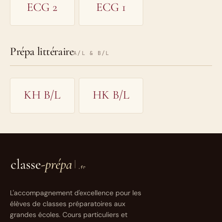
ECG 2
ECG 1
Prépa littéraire
A/L & B/L
KH B/L
HK B/L
L'accompagnement d'excellence pour les
élèves de classes préparatoires aux
grandes écoles. Cours particuliers et