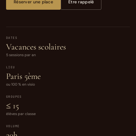
Réserver une place
Être rappelé
DATES
Vacances scolaires
5 sessions par an
LIEU
Paris 5ème
ou 100 % en visio
GROUPES
≤ 15
élèves par classe
VOLUME
20h