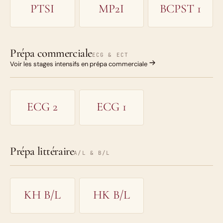
PTSI
MP2I
BCPST 1
Prépa commerciale
ECG & ECT
Voir les stages intensifs en prépa commerciale
ECG 2
ECG 1
Prépa littéraire
A/L & B/L
KH B/L
HK B/L