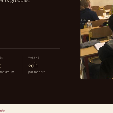
etits groupes,
ES
VOLUME
5
20h
s maximum
par matière
RÉE