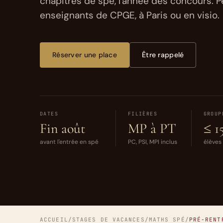
chapitres de spé, l'année des concours. P
enseignants de CPGE, à Paris ou en visio.
Réserver une place
Être rappelé
DATES
FILIÈRES
GROUP
Fin août
MP à PT
≤ 1
avant l'entrée en spé
PC, PSI, MPI inclus
élève
ACCUEIL
/
STAGES DE VACANCES
/
MATHS SPÉ
/
PRÉ-RENT