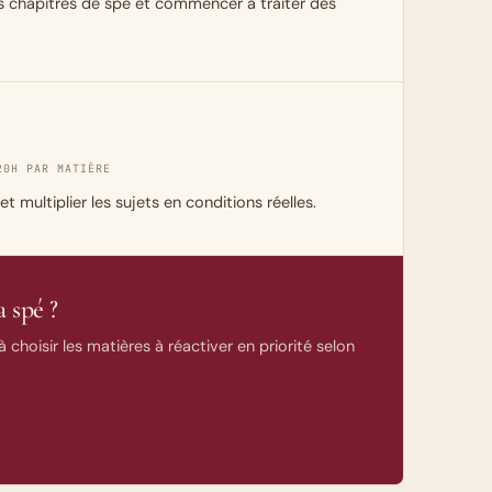
s chapitres de spé et commencer à traiter des
20H PAR MATIÈRE
 multiplier les sujets en conditions réelles.
 spé ?
 choisir les matières à réactiver en priorité selon