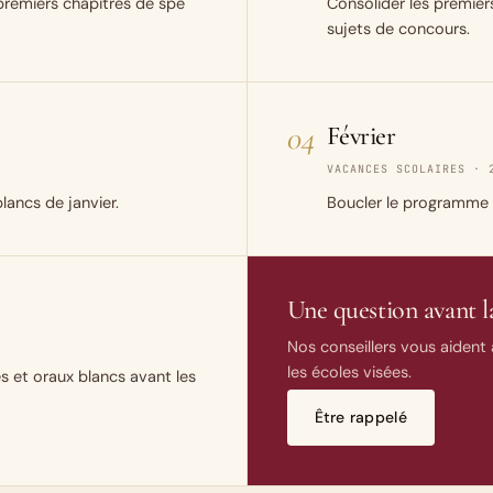
 premiers chapitres de spé
Consolider les premier
sujets de concours.
04
Février
VACANCES SCOLAIRES · 
lancs de janvier.
Boucler le programme et
Une question avant la
Nos conseillers vous aident à
les écoles visées.
es et oraux blancs avant les
Être rappelé