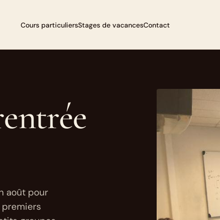
Cours particuliers
Stages de vacances
Contact
rentrée
in août pour
s premiers