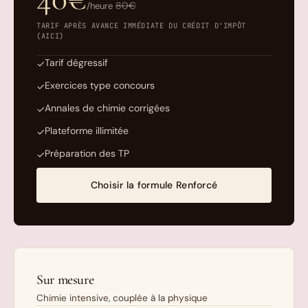
80€
/heure
TARIF APRÈS AVANCE IMMÉDIATE DU CRÉDIT D'IMPÔT
(AICI)
Tarif dégressif
✓
Exercices type concours
✓
Annales de chimie corrigées
✓
Plateforme illimitée
✓
Préparation des TP
✓
Choisir la formule Renforcé
Sur mesure
Chimie intensive, couplée à la physique