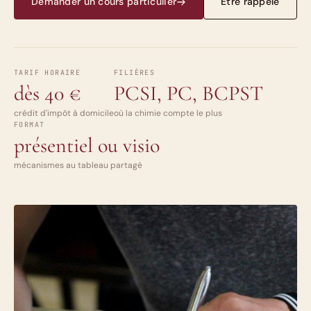
Demander un cours particulier
Être rappelé
TARIF HORAIRE
FILIÈRES
dès 40 €
PCSI, PC, BCPST
crédit d'impôt à domicile
où la chimie compte le plus
FORMAT
présentiel ou visio
mécanismes au tableau partagé