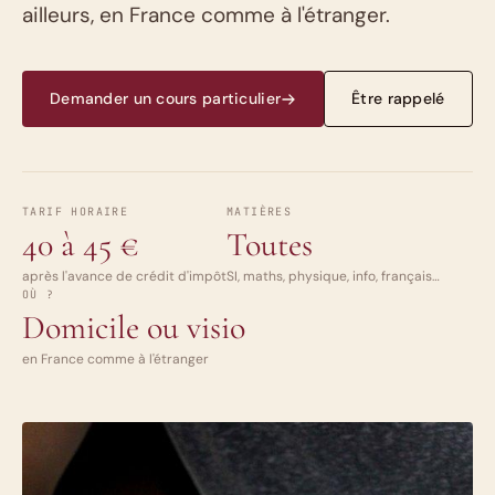
ailleurs, en France comme à l'étranger.
Demander un cours particulier
Être rappelé
TARIF HORAIRE
MATIÈRES
40 à 45 €
Toutes
après l'avance de crédit d'impôt
SI, maths, physique, info, français…
OÙ ?
Domicile ou visio
en France comme à l'étranger