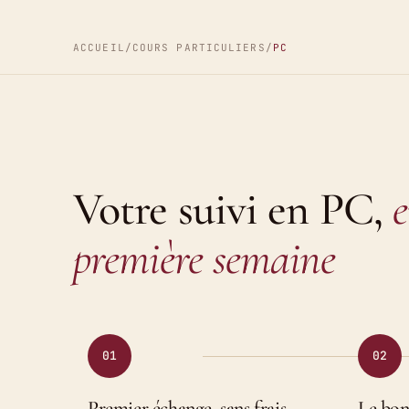
ACCUEIL
/
COURS PARTICULIERS
/
PC
Votre suivi en PC,
e
première semaine
01
02
Premier échange, sans frais
Le bon