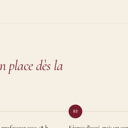
n place dès la
03
 professeur sous 48 h
Séance d'essai, puis un ca