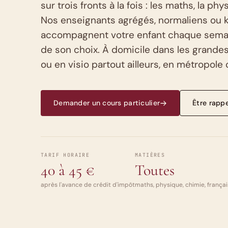
sur trois fronts à la fois : les maths, la phy
Nos enseignants agrégés, normaliens ou 
accompagnent votre enfant chaque semai
de son choix. À domicile dans les grandes 
ou en visio partout ailleurs, en métropole
Demander un cours particulier
Être rapp
TARIF HORAIRE
MATIÈRES
40 à 45 €
Toutes
après l'avance de crédit d'impôt
maths, physique, chimie, frança